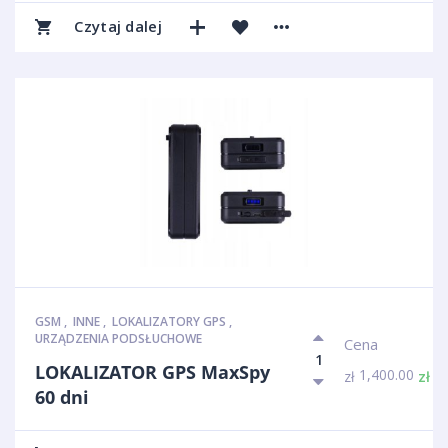
Czytaj dalej
GSM
,
INNE
,
LOKALIZATORY GPS
,
URZĄDZENIA PODSŁUCHOWE
Cena
LOKALIZATOR GPS MaxSpy
1,400.00
1,
zł
zł
60 dni